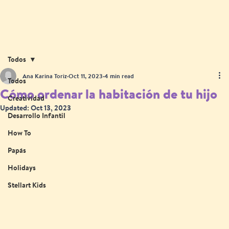
Todos
Ana Karina Toriz
Oct 11, 2023
4 min read
Todos
Cómo ordenar la habitación de tu hijo
Creatividad
Updated:
Oct 13, 2023
Desarrollo Infantil
How To
Papás
Holidays
Stellart Kids