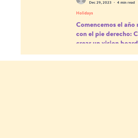
Dec 29, 2023
4 min read
Holidays
Comencemos el año 
con el pie derecho:
crear un vision boar
cumplir todas nuest