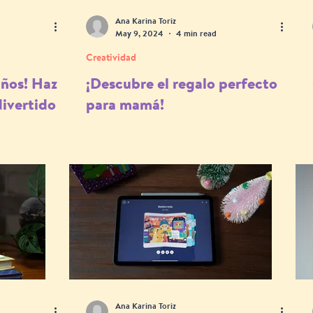
Ana Karina Toriz
May 9, 2024
4 min read
Creatividad
iños! Haz
¡Descubre el regalo perfecto
divertido
para mamá!
Ana Karina Toriz