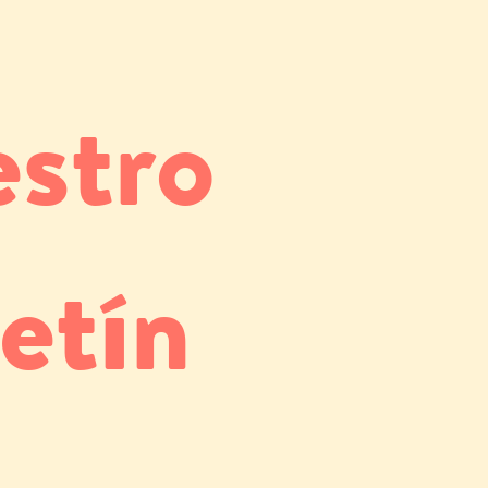
estro
etín 