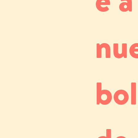
nu
bol