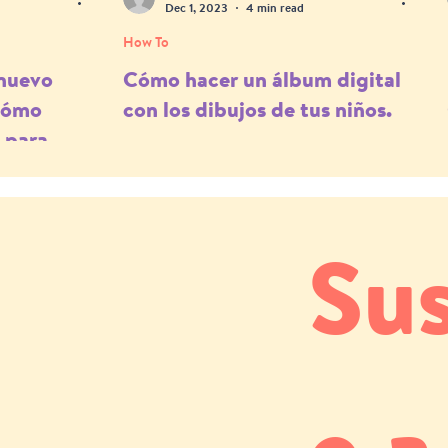
Dec 1, 2023
4 min read
How To
nuevo
Cómo hacer un álbum digital
 Cómo
con los dibujos de tus niños.
d para
ras metas
Sus
e a 