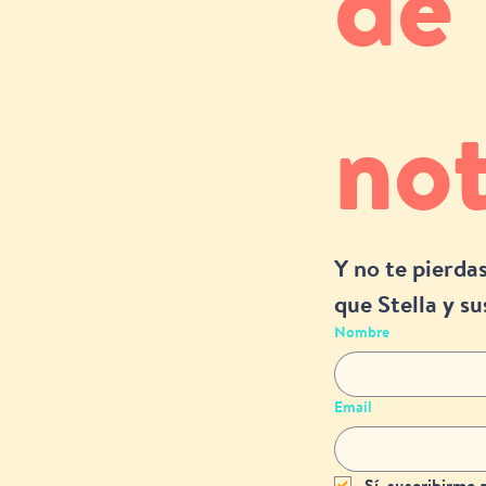
de 
not
Y no te pierdas
que Stella y su
Nombre
Email
Sí, suscribirme 